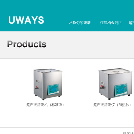
均质匀浆研磨
恒温槽金属浴
超
超声波清洗机（标准版）
超声波清洗仪（加热款）
粘度计