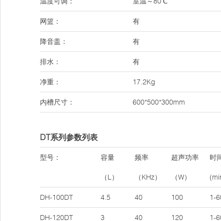
温度可调：
室温～80℃
网篮：
有
降音盖：
有
排水：
有
净重：
17.2Kg
内槽尺寸：
600*500*300mm
DT系列参数列表
型号：
容量
频率
超声功率
时
（L）
（KHz）
（W）
(mi
DH-100DT
4.5
40
100
1-6
DH-120DT
3
40
120
1-6