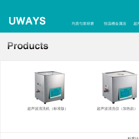
均质匀浆研磨
恒温槽金属浴
超
超声波清洗机（标准版）
超声波清洗仪（加热款）
粘度计