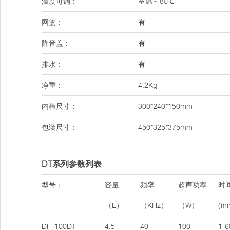
温度可调：
室温～80℃
网篮：
有
降音盖：
有
排水：
有
净重：
4.2Kg
内槽尺寸：
300*240*150mm
包装尺寸：
450*325*375mm
DT系列参数列表
型号：
容量
频率
超声功率
时
（L）
（KHz）
（W）
(mi
DH-100DT
4.5
40
100
1-6