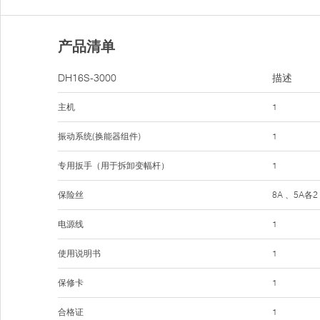
产品清单
DH16S-3000
描述
主机
1
振动系统(换能器组件)
1
专用扳手（用于拆卸变幅杆）
1
保险丝
8A 、5A各2
电源线
1
使用说明书
1
保修卡
1
合格证
1