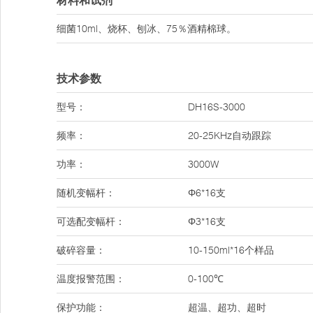
材料和试剂
细菌10ml、烧杯、刨冰、75％酒精棉球。
技术参数
型号：
DH16S-3000
频率：
20-25KHz自动跟踪
功率：
3000W
随机变幅杆：
Φ6*16支
可选配变幅杆：
Φ3*16支
破碎容量：
10-150ml*16个样品
温度报警范围：
0-100℃
保护功能：
超温、超功、超时